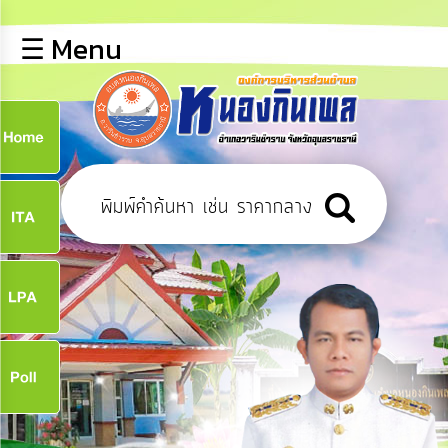
×
☰ Menu
lose
หน้า
หลัก
ข้อมูล
ก
พื้น
ฐาน
9
บุคลากร
ข่าว
ประชาสัมพันธ์
9
การ
เปิด
เผย
จ
ข้อมูล
สาธารณะ
OIT