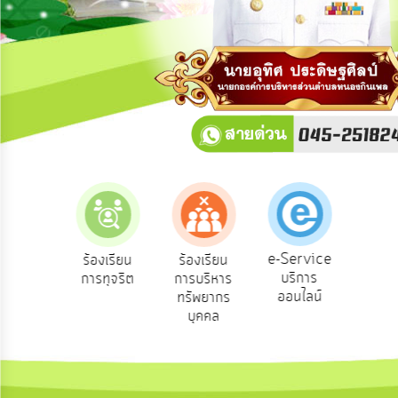
การ
ปฏิสัมพันธ์
ข้อมูล
รับ
ฟัง
ความ
คิด
เห็น
แผน
ยุทธศาสตร์/
แผน
e-Service
องเรียน
ร้องเรียน
ร้องเรียน
ถาม
พัฒนา
บริการ
องทุกข์
การทุจริต
การบริหาร
Q
ออนไลน์
ทรัพยากร
การ
บุคคล
บริหาร/
พัฒนา
ทรัพยากร
บุคคล