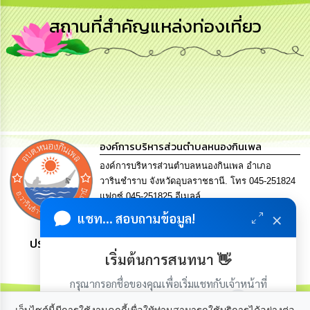
การ
สถานที่สำคัญแหล่งท่องเที่ยว
บริหาร
งาน
การ
ส่ง
เสริม
ความ
โปร่งใส
องค์การบริหารส่วนตำบลหนองกินเพล
การ
องค์การบริหารส่วนตำบลหนองกินเพล อำเภอ
จัด
วารินชำราบ จังหวัดอุบลราชธานี. โทร 045-251824
ซื้อ
แฟกซ์ 045-251825 อีเมลล์
จัด
จ้าง
saraban@nongkinphen.go.th
×
แชท... สอบถามข้อมูล!
ประชาชน มีภูมิคุ้มกัน พึ่งพาตนเอง พอเพียง เป็นสุข
การ
เริ่มต้นการสนทนา 👋
เงิน
การ
กรุณากรอกชื่อของคุณเพื่อเริ่มแชทกับเจ้าหน้าที่
คลัง
(เฉพาะในวันเวลาราชการ)