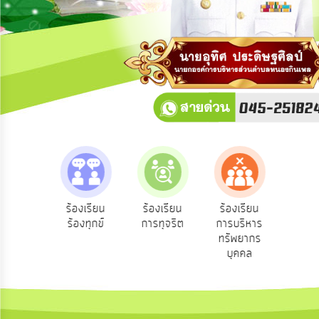
การ
ปฏิสัมพันธ์
ข้อมูล
รับ
ฟัง
ความ
คิด
เห็น
แผน
ยุทธศาสตร์/
แผน
e-Se
ฟังความ
ร้องเรียน
ร้องเรียน
ร้องเรียน
พัฒนา
บริ
ิดเห็น
ร้องทุกข์
การทุจริต
การบริหาร
ออน
ระชาชน
ทรัพยากร
การ
บุคคล
บริหาร/
พัฒนา
ทรัพยากร
บุคคล