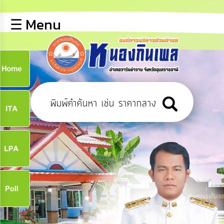
×
☰ Menu
lose
หน้า
หลัก
ข้อมูล
ก
พื้น
ฐาน
9
บุคลากร
ข่าว
ประชาสัมพันธ์
9
การ
เปิด
เผย
จ
ข้อมูล
สาธารณะ
OIT