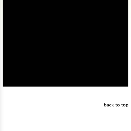
นโยบาย
No
Gift
Policy
การ
ดำเนิน
การ
เพื่อ
ป้องกัน
การ
ทุจริต
มาตรการ
ส่ง
เสริม
คุณธรรม
และ
back to top
ความ
โปร่งใส
ร้อง