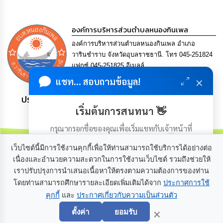
เรียน
ร้อง
ทุกข์
องค์การบริหารส่วนตำบลหนองกินเพล
องค์การบริหารส่วนตำบลหนองกินเพล อำเภอ
e-
วารินชำราบ จังหวัดอุบลราชธานี. โทร 045-251824
Service
แฟกซ์ 045-251825 อีเมลล์
saraban@nongkinphen.go.th
×
แชท... สอบถามข้อมูล!
กิจการ
สภา
ประชาชน มีภูมิคุ้มกัน พึ่งพาตนเอง พอเพียง เป็นสุข
เริ่มต้นการสนทนา 👋
กิจการ
กรุณากรอกชื่อของคุณเพื่อเริ่มแชทกับเจ้าหน้าที่
สภา
(เฉพาะในวันเวลาราชการ)
เว็บไซต์นี้มีการใช้งานคุกกี้เพื่อให้ท่านสามารถใช้บริการได้อย่างต่อ
ท้อง
เนื่องและอำนวยความสะดวกในการใช้งานเว็บไซต์ รวมถึงช่วยให้
ถิ่น
เราปรับปรุงการนำเสนอเนื้อหาให้ตรงตามความต้องการของท่าน
ของ
เกี่ยวกับเรา
ติดต่อเรา
เรา
โดยท่านสามารถศึกษารายละเอียดเพิ่มเติมได้จาก
ประกาศการใช้
คุกกี้
และ
ประกาศเกี่ยวกับความเป็นส่วนตัว
เริ่มแชท
×
การ
ตั้งค่า
ยอมรับ
จัดการ